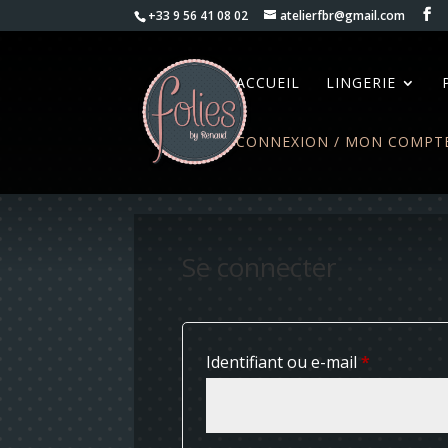
+33 9 56 41 08 02
atelierfbr@gmail.com
ACCUEIL
LINGERIE
CONNEXION / MON COMPT
Se connecter
Obligatoir
Identifiant ou e-mail
*