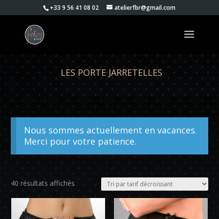
+33 9 56 41 08 02
atelierfbr@gmail.com
LES PORTE JARRETELLES
Nous sommes actuellement en vacances.
Merci pour votre patience.
Trié
40 résultats affichés
par
prix
décroissant