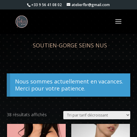
+33 9 56 41 08 02
atelierfbr@gmail.com
SOUTIEN-GORGE SEINS NUS
Nous sommes actuellement en vacances.
Merci pour votre patience.
Trié
38 résultats affichés
par
prix
décroissant