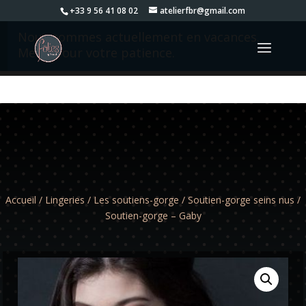
+33 9 56 41 08 02
atelierfbr@gmail.com
Nous sommes actuellement en vacances.
Merci pour votre patience.
Accueil
/
Lingeries
/
Les soutiens-gorge
/
Soutien-gorge seins nus
/
Soutien-gorge – Gaby