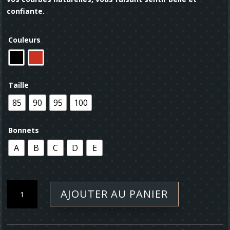
confiante.
Couleurs
Taille
85
90
95
100
Bonnets
A
B
C
D
E
quantité
AJOUTER AU PANIER
de
Soutien-
gorge