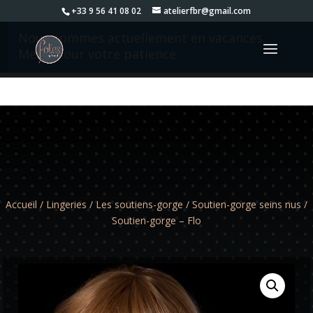
+33 9 56 41 08 02
atelierfbr@gmail.com
Nous sommes actuellement en vacances.
Merci pour votre patience.
Accueil
/
Lingeries
/
Les soutiens-gorge
/
Soutien-gorge seins nus
/
Soutien-gorge – Flo