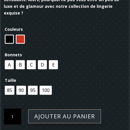
luxe et de glamour avec notre collection de lingerie
exquise ?
Couleurs
Bonnets
A
B
C
D
E
Taille
85
90
95
100
quantité
AJOUTER AU PANIER
de
Soutien-