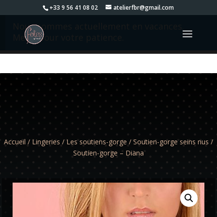
+33 9 56 41 08 02
atelierfbr@gmail.com
Nous sommes actuellement en vacances.
Merci pour votre patience.
Accueil
/
Lingeries
/
Les soutiens-gorge
/
Soutien-gorge seins nus
/
Soutien-gorge – Diana