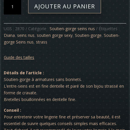
quantité
AJOUTER AU PANIER
de
Soutien-
gorge
-
UGS :
2870
Catégorie :
Soutien-gorge seins nus
Étiquettes :
Diana
Diana
,
seins nus
,
soutien gorge sexy
,
Soutien-gorge
,
Soutien-
gorge Seins nus
,
strass
Guide des tailles
Détails de l’article :
Soutien-gorge à armatures sans bonnets.
L’entre-seins est en fine dentelle et paré de son bijou strassé en
forme de cravate.
Bretelles bouillonnées en dentelle fine.
Conseil :
Pour entretenir votre lingerie fine et préserver sa beauté, il est
essentiel de suivre quelques conseils simples mais efficaces.