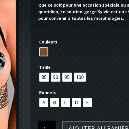
Que ce soit pour une occasion spéciale ou 
quotidien, ce soutien-gorge Sylvie est un c
pour convenir à toutes les morphologies.
Couleurs
Taille
85
90
95
100
Bonnets
A
B
C
D
E
quantité
AJOUTER AU PANIER