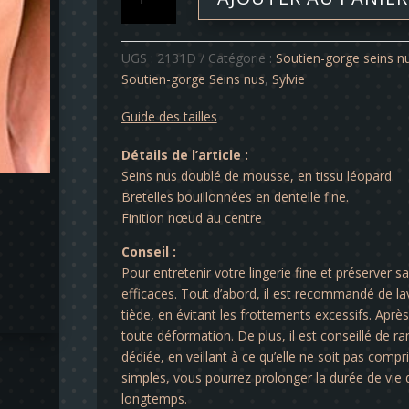
de
Soutien-
gorge
UGS :
2131D
Catégorie :
Soutien-gorge seins n
-
Soutien-gorge Seins nus
,
Sylvie
Sylvie
Guide des tailles
Détails de l’article :
Seins nus doublé de mousse, en tissu léopard.
Bretelles bouillonnées en dentelle fine.
Finition nœud au centre
Conseil :
Pour entretenir votre lingerie fine et préserver s
efficaces. Tout d’abord, il est recommandé de lav
tiède, en évitant les frottements excessifs. Après 
toute déformation. De plus, il est conseillé de ra
dédiée, en veillant à ce qu’elle ne soit pas comp
simples, vous pourrez prolonger la durée de vie d
longtemps.