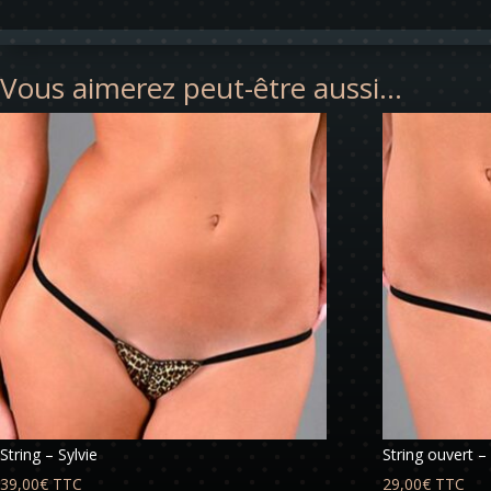
Vous aimerez peut-être aussi…
String – Sylvie
String ouvert – 
39,00
€
TTC
29,00
€
TTC