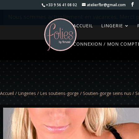
+33 9 56 41 08 02
atelierfbr@gmail.com
Nous sommes actuellement en vacances. Merci p
ACCUEIL
LINGERIE
CONNEXION / MON COMPT
Accueil
/
Lingeries
/
Les soutiens-gorge
/
Soutien-gorge seins nus
/ S