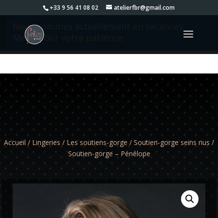
+33 9 56 41 08 02
atelierfbr@gmail.com
Nous sommes actuellement en vacances.
Merci pour votre patience.
Accueil
/
Lingeries
/
Les soutiens-gorge
/
Soutien-gorge seins nus
/
Soutien-gorge – Pénélope