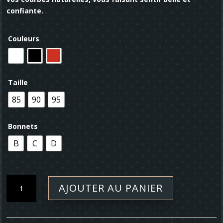
confiante.
Couleurs
Taille
85
90
95
Bonnets
B
C
D
quantité
AJOUTER AU PANIER
de
Soutien-
gorge