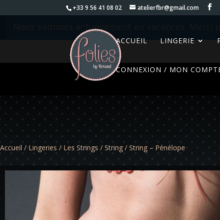
+33 9 56 41 08 02
atelierfbr@gmail.com
Nous sommes actuellement en vacances. Merci p
ACCUEIL
LINGERIE
CONNEXION / MON COMPT
Accueil
/
Lingeries
/
Les Strings
/
String
/ String – Pénélope