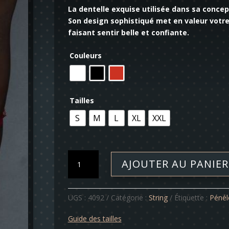
La dentelle exquise utilisée dans sa conce
Son design sophistiqué met en valeur votre
faisant sentir belle et confiante.
Couleurs
Tailles
S
M
L
XL
XXL
quantité
AJOUTER AU PANIER
de
String
-
UGS :
4092
Catégorie :
String
Étiquette :
Pénél
Pénélope
Guide des tailles