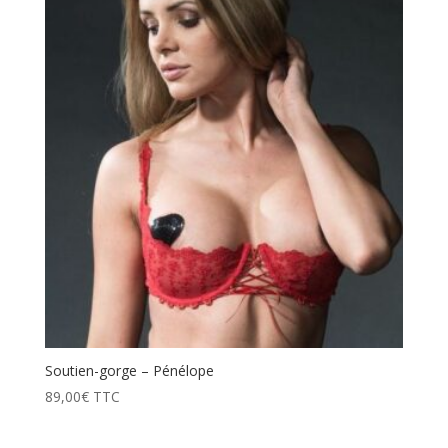
prix
décroissant
Soutien-gorge – Pénélope
89,00
€
TTC