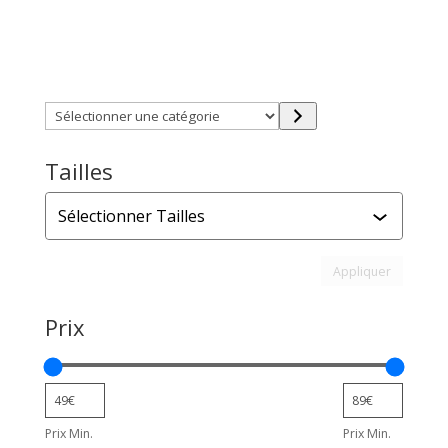
Trouver directement ce que vous désirez en utilisant
ces filtres :
Sélectionner
une
catégorie
Tailles
Tailles
Appliquer l
Appliquer
Prix
Prix Min.
Prix Min.