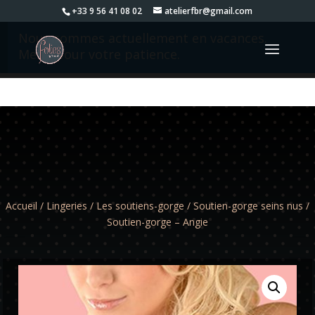
+33 9 56 41 08 02
atelierfbr@gmail.com
Nous sommes actuellement en vacances.
Merci pour votre patience.
Accueil
/
Lingeries
/
Les soutiens-gorge
/
Soutien-gorge seins nus
/
Soutien-gorge – Angie