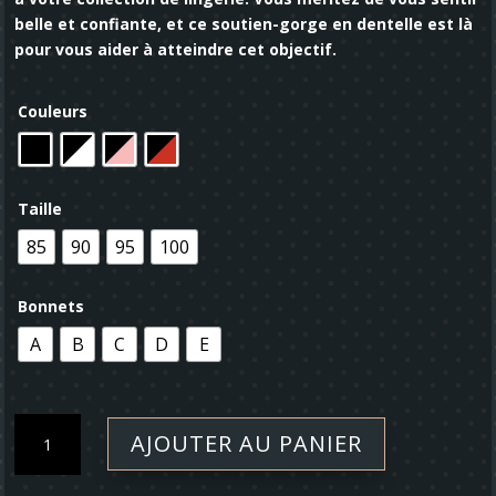
belle et confiante, et ce soutien-gorge en dentelle est là
pour vous aider à atteindre cet objectif.
Couleurs
Taille
85
90
95
100
Bonnets
A
B
C
D
E
quantité
AJOUTER AU PANIER
de
Soutien-