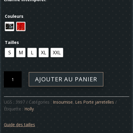
Couleurs
Tailles
S
M
L
XL
XXL
quantité
AJOUTER AU PANIER
de
Porte-
jarretelles
-
UGS :
3997
Catégories :
Insoumise
,
Les Porte jarretelles
Holly
Étiquette :
Holly
Guide des tailles