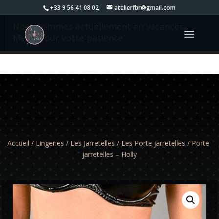
+33 9 56 41 08 02
atelierfbr@gmail.com
Nous sommes actuellement en vacances.
Merci pour votre patience.
Accueil
/
Lingeries
/
Les Jarretelles
/
Les Porte jarretelles
/ Porte-
jarretelles – Holly