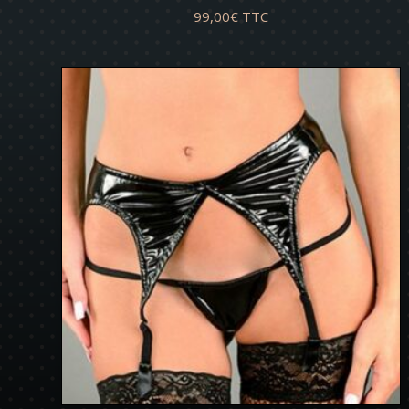
99,00
€
TTC