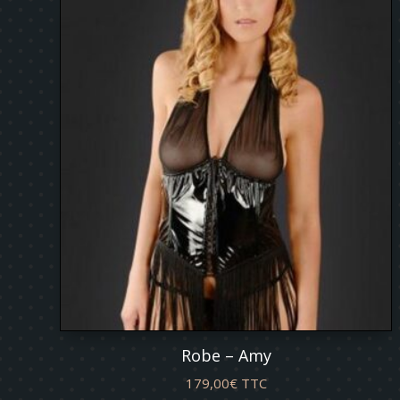
prix
décroissant
Robe – Amy
179,00
€
TTC