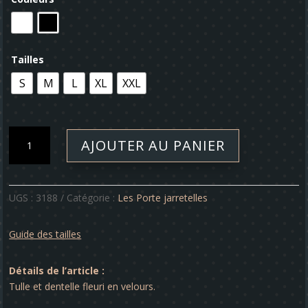
Tailles
S
M
L
XL
XXL
quantité
AJOUTER AU PANIER
de
Porte-
jarretelles
-
UGS :
3188
Catégorie :
Les Porte jarretelles
Pamela
Guide des tailles
Détails de l’article :
Tulle et dentelle fleuri en velours.