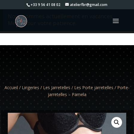
+33 9 56 41 08 02
atelierfbr@gmail.com
Nous sommes actuellement en vacances.
Merci pour votre patience.
Accueil
/
Lingeries
/
Les Jarretelles
/
Les Porte jarretelles
/ Porte-
jarretelles – Pamela