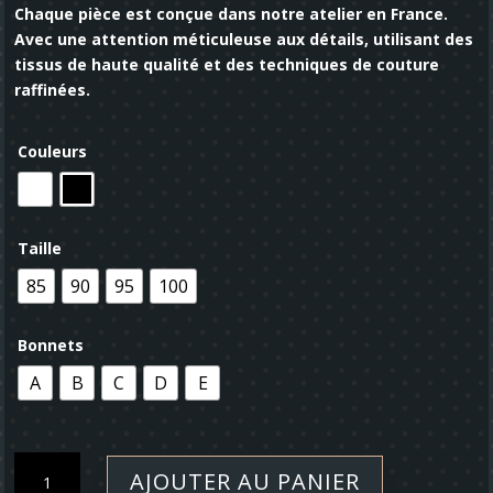
Chaque pièce est conçue dans notre atelier en France.
Avec une attention méticuleuse aux détails, utilisant des
tissus de haute qualité et des techniques de couture
raffinées.
Couleurs
Taille
85
90
95
100
Bonnets
A
B
C
D
E
quantité
AJOUTER AU PANIER
de