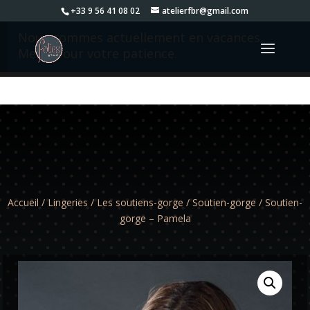
+33 9 56 41 08 02
atelierfbr@gmail.com
Nous sommes actuellement en vacances.
Merci pour votre patience.
Accueil
/
Lingeries
/
Les soutiens-gorge
/
Soutien-gorge
/ Soutien-
gorge – Pamela