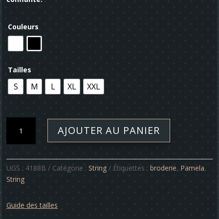
Couleurs
Tailles
S
M
L
XL
XXL
quantité
AJOUTER AU PANIER
de
String
-
Pamela
UGS :
4188B
Catégorie :
String
Étiquettes :
broderie
,
Pamela
,
String
Guide des tailles