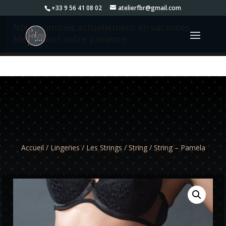
+33 9 56 41 08 02
atelierfbr@gmail.com
Nous sommes actuellement en vacances.
Merci pour votre patience.
Accueil
/
Lingeries
/
Les Strings
/
String
/ String – Pamela