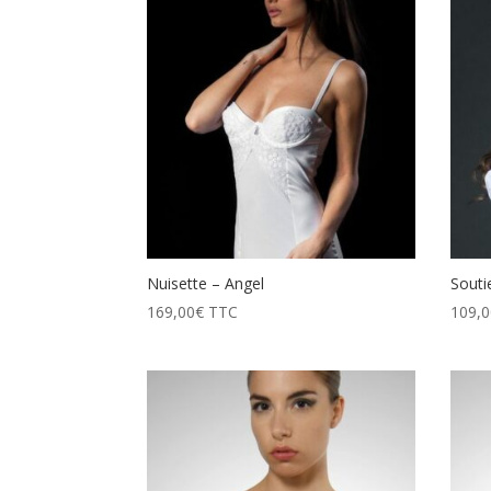
prix
décroissant
Nuisette – Angel
Souti
169,00
€
TTC
109,0