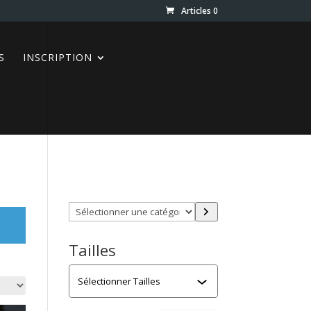
Articles 0
S
INSCRIPTION
Trouver directement ce que
vous désirez en utilisant ces
filtres :
Sélectionner
une
catégorie
Tailles
Tailles