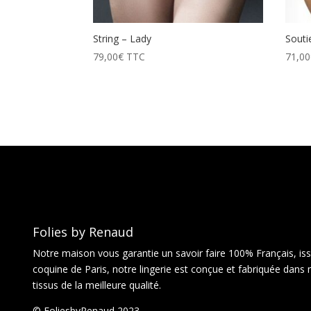
String – Lady
Souti
79,00
€
TTC
71,00
Folies by Renaud
Notre maison vous garantie un savoir faire 100% Français, issu
coquine de Paris, notre lingerie est conçue et fabriquée dans 
tissus de la meilleure qualité.
© FoliesbyRenaud 2023