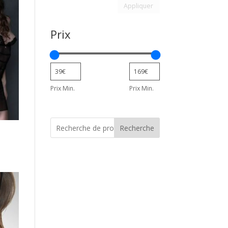
Appliquer le filtre d’attribu
Appliquer
Prix
Prix Min.
Prix Min.
Recherche