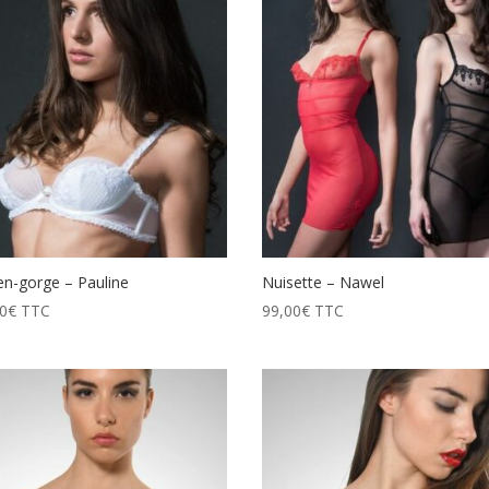
en-gorge – Pauline
Nuisette – Nawel
0
€
TTC
99,00
€
TTC