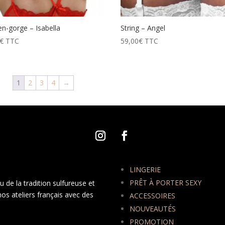
en-gorge – Isabella
String – Angel
€
TTC
59,00
€
TTC
1
2
3
4
→
LINGERIE
PRÊT À PORTER SEXY
 de la tradition sulfureuse et
nos ateliers français avec des
ACCESSOIRES
NOUVEAUTÉS
PROMOTION