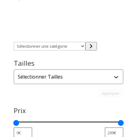
Trouver directement ce que vous désirez en utilisant
ces filtres :
Sélectionner
une
catégorie
Tailles
Tailles
Appliquer l
Appliquer
Prix