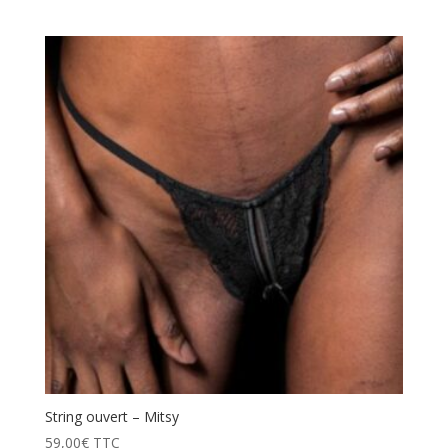
String ouvert – Mitsy
59,00
€
TTC