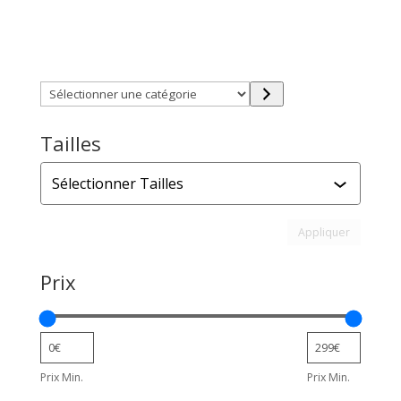
Trouver directement ce que vous désirez en utilisant
ces filtres :
Sélectionner
une
catégorie
Tailles
Tailles
Appliquer l
Appliquer
Prix
Prix Min.
Prix Min.