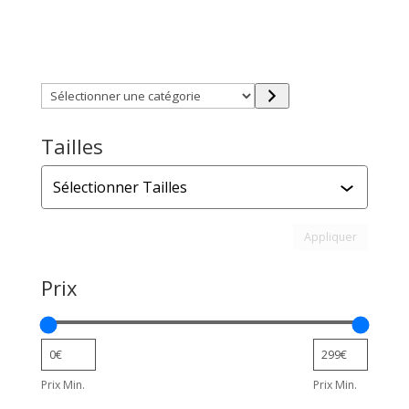
Trouver directement ce que vous désirez en utilisant
ces filtres :
Sélectionner
une
catégorie
Tailles
Tailles
Appliquer l
Appliquer
Prix
Prix Min.
Prix Min.