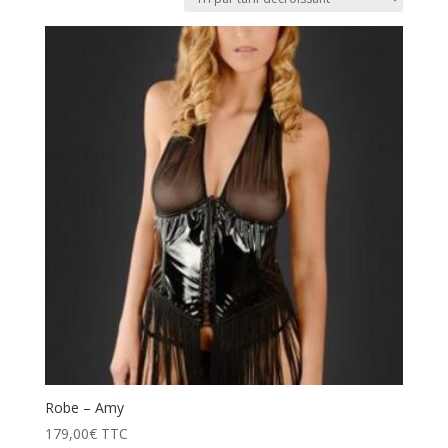
prix
décroissant
Robe – Amy
179,00
€
TTC