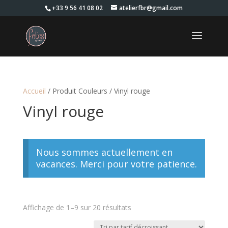
+33 9 56 41 08 02
atelierfbr@gmail.com
Accueil
/ Produit Couleurs / Vinyl rouge
Vinyl rouge
Nous sommes actuellement en
vacances. Merci pour votre patience.
Trié
Affichage de 1–9 sur 20 résultats
par