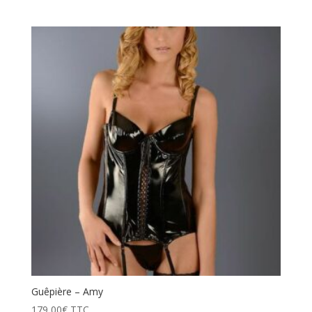
Guêpière – Amy
179,00
€
TTC