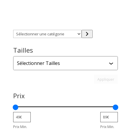
Trouver directement ce que vous désirez en utilisant
ces filtres :
Sélectionner
une
catégorie
Tailles
Tailles
Appliquer l
Appliquer
Prix
Prix Min.
Prix Min.