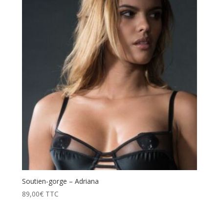
prix
décroissant
Soutien-gorge – Adriana
89,00
€
TTC