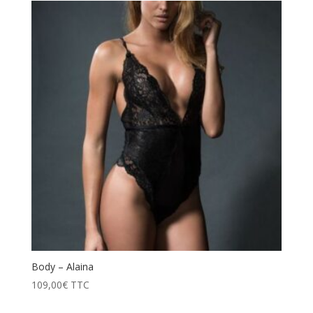
Body – Alaina
109,00
€
TTC