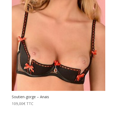
prix
décroissant
Soutien-gorge – Anais
109,00
€
TTC