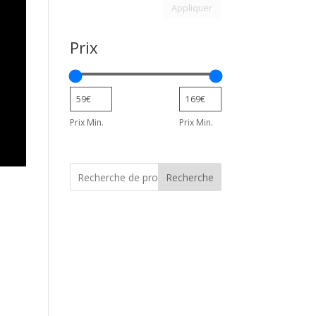
Appliquer le filtre d’attribu
Appliquer
Prix
Prix Min.
Prix Min.
Recherche