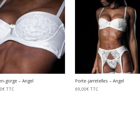
en-gorge – Angel
Porte-jarretelles – Angel
0
€
TTC
69,00
€
TTC