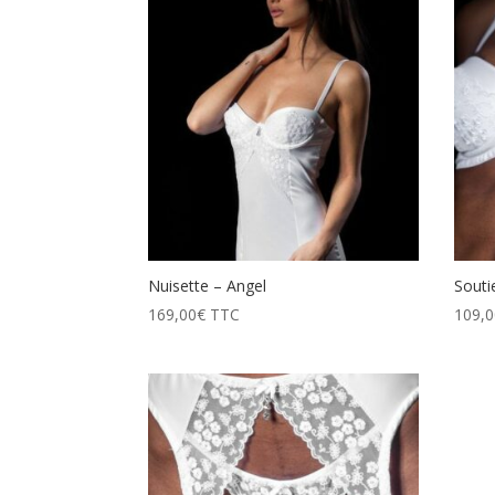
prix
décroissant
Nuisette – Angel
Souti
169,00
€
TTC
109,0