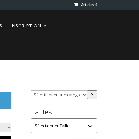
Articles 0
S
INSCRIPTION
Trouver directement ce que
vous désirez en utilisant ces
filtres :
Sélectionner
une
catégorie
Tailles
Tailles