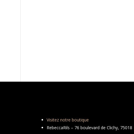
Visitez notre boutique
RebeccaRils – 76 boulevard de Clichy, 75018