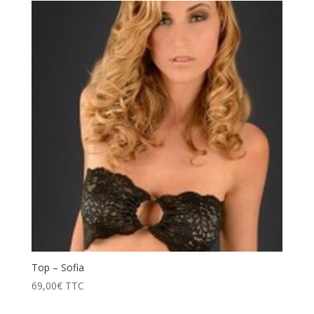
Top – Sofia
69,00
€
TTC