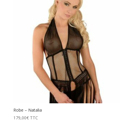
prix
décroissant
Robe – Natalia
179,00
€
TTC