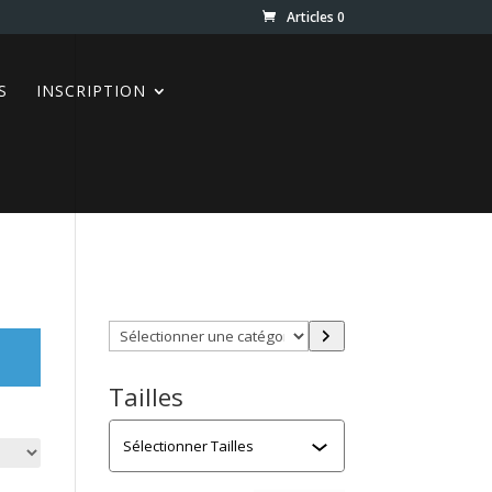
Articles 0
S
INSCRIPTION
Trouver directement ce que
vous désirez en utilisant ces
filtres :
Sélectionner
une
catégorie
Tailles
Tailles