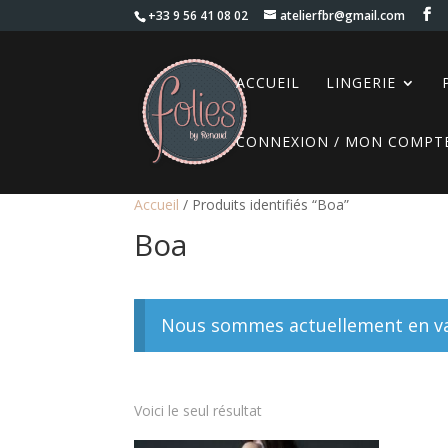
+33 9 56 41 08 02
atelierfbr@gmail.com
ACCUEIL
LINGERIE
CONNEXION / MON COMPT
Accueil
/ Produits identifiés “Boa”
Boa
Nous sommes actuellement en vac
Voici le seul résultat