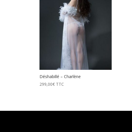
Déshabillé – Charlène
299,00
€
TTC