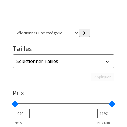
Trouver directement ce que vous désirez en utilisant
ces filtres :
Sélectionner
une
catégorie
Tailles
Tailles
Appliquer l
Appliquer
Prix
Prix Min.
Prix Min.