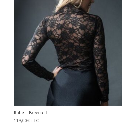
prix
décroissant
Robe – Breena II
119,00
€
TTC