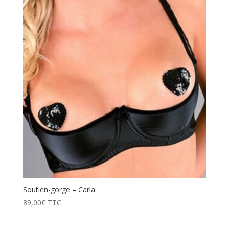
prix
décroissant
Soutien-gorge – Carla
89,00
€
TTC