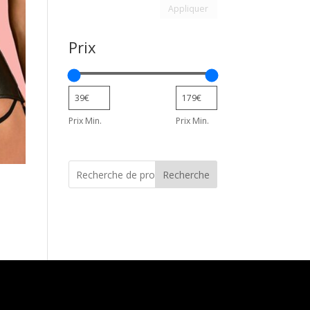
Appliquer le filtre d’attribu
Appliquer
Prix
Prix Min.
Prix Min.
Recherche