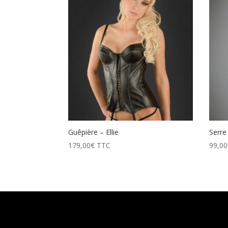
prix
décroissant
Guêpière – Ellie
Serre 
179,00
€
TTC
99,00