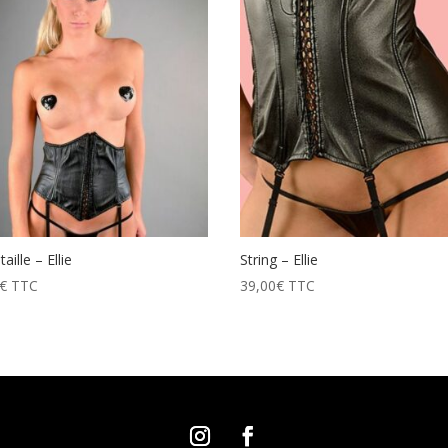
taille – Ellie
String – Ellie
€
TTC
39,00
€
TTC