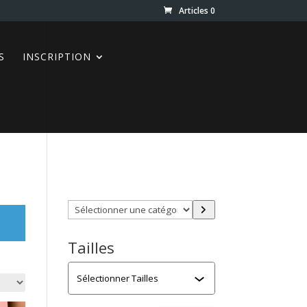
Articles 0
S
INSCRIPTION
Trouver directement ce que
vous désirez en utilisant ces
filtres :
Sélectionner
une
catégorie
Tailles
Tailles