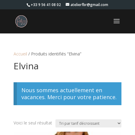
+33 9 56 41 08 02
atelierfbr@gmail.com
Accueil
/ Produits identifiés “Elvina”
Elvina
Nous sommes actuellement en
vacances. Merci pour votre patience.
Voici le seul résultat