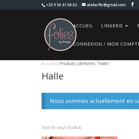
+33 9 56 41 08 02
atelierfbr@gmail.com
ACCUEIL
LINGERIE
CONNEXION / MON COMPT
Accueil
/ Produits identifiés “Halle”
Halle
Nous sommes actuellement en vac
Voici le seul résultat