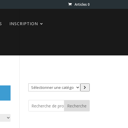
Articles 0
S
INSCRIPTION
Trouver directement ce que
vous désirez en utilisant ces
filtres :
Sélectionner
une
catégorie
Recherche