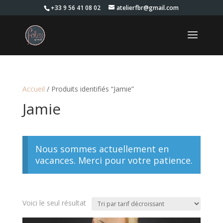
+33 9 56 41 08 02
atelierfbr@gmail.com
Accueil
/ Produits identifiés “Jamie”
Jamie
Nous sommes actuellement en
vacances. Merci pour votre patience.
Voici le seul résultat