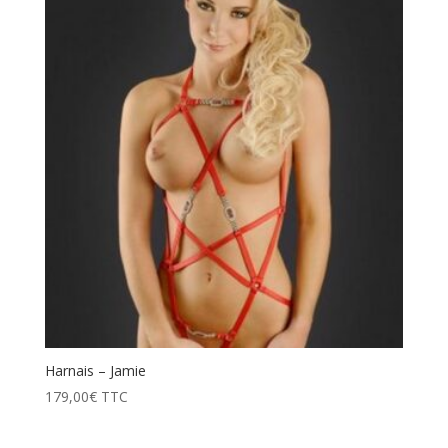
Harnais – Jamie
179,00
€
TTC