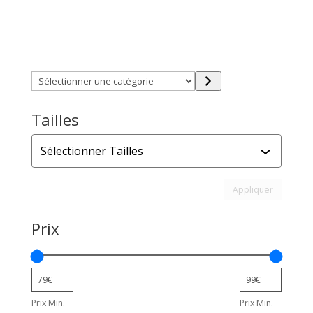
Trouver directement ce que vous désirez en utilisant
ces filtres :
Sélectionner
une
catégorie
Tailles
Tailles
Appliquer l
Appliquer
Prix
Prix Min.
Prix Min.