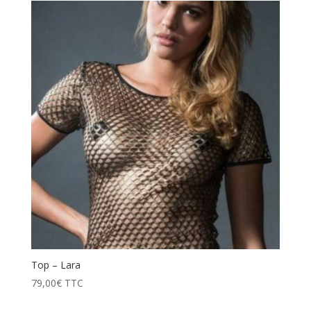
Top – Lara
79,00
€
TTC