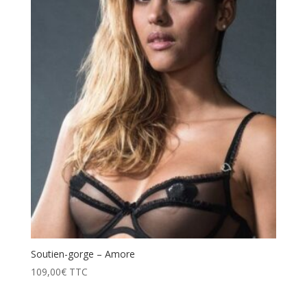
prix
décroissant
Soutien-gorge – Amore
109,00
€
TTC