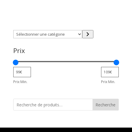
Trouver directement ce que vous désirez en utilisant
ces filtres :
Sélectionner
une
catégorie
Prix
Prix Min.
Prix Min.
Recherche