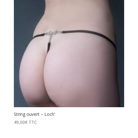
prix
décroissant
String ouvert – Loch’
49,00
€
TTC