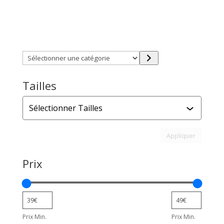
Trouver directement ce que vous désirez en utilisant
ces filtres :
Sélectionner
une
catégorie
Tailles
Tailles
Appliquer l
Appliquer
Prix
Prix Min.
Prix Min.