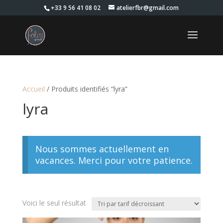
+33 9 56 41 08 02
atelierfbr@gmail.com
Accueil
/ Produits identifiés “lyra”
lyra
Nous sommes actuellement en
vacances. Merci pour votre patience.
Voici le seul résultat