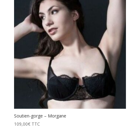
prix
décroissant
Soutien-gorge – Morgane
109,00
€
TTC