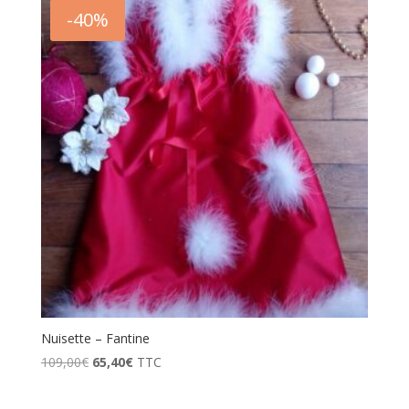
prix
-40%
décroissant
Nuisette – Fantine
Le
Le
109,00
€
65,40
€
TTC
prix
prix
initial
actuel