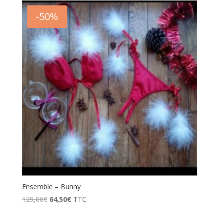
était :
est :
-50%
109,00€.
65,40€.
Ensemble – Bunny
Le
Le
129,00
€
64,50
€
TTC
prix
prix