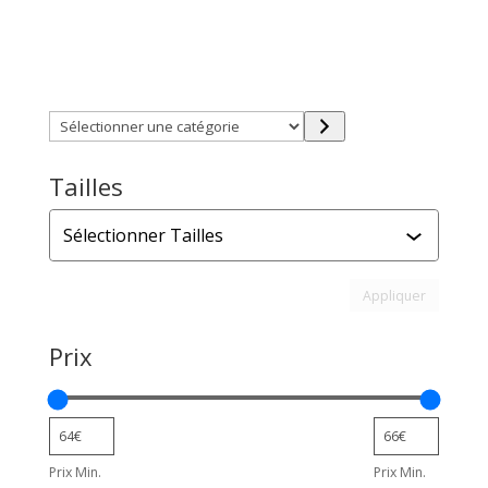
initial
actuel
était :
est :
Trouver directement ce que vous désirez en utilisant
129,00€.
64,50€.
ces filtres :
Sélectionner
une
catégorie
Tailles
Tailles
Appliquer l
Appliquer
Prix
Prix Min.
Prix Min.