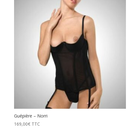
Guépière – Norri
169,00
€
TTC