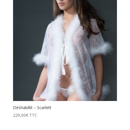
prix
décroissant
Déshabillé – Scarlett
229,00
€
TTC