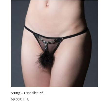
String – Etincelles N°II
69,00
€
TTC