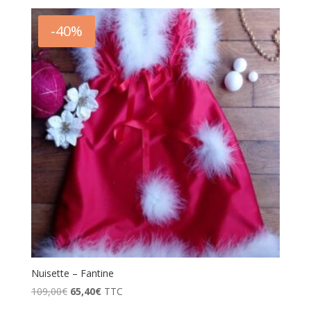
-40%
Nuisette – Fantine
Le
Le
109,00
€
65,40
€
TTC
prix
prix