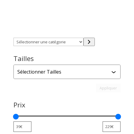
Trouver directement ce que vous désirez en utilisant
ces filtres :
Sélectionner
une
catégorie
Tailles
Tailles
Appliquer l
Appliquer
Prix