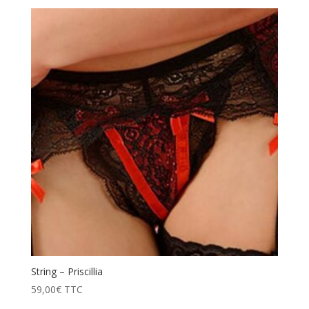
String – Priscillia
59,00
€
TTC