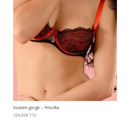
prix
décroissant
Soutien-gorge – Priscillia
109,00
€
TTC