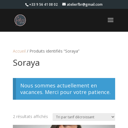
+33 9 56 41 08 02
atelierfbr@gmail.com
Accueil
/ Produits identifiés “Soraya”
Soraya
Nous sommes actuellement en
vacances. Merci pour votre patience.
Trié
2 résultats affichés
par