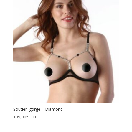
prix
décroissant
Soutien-gorge – Diamond
109,00
€
TTC