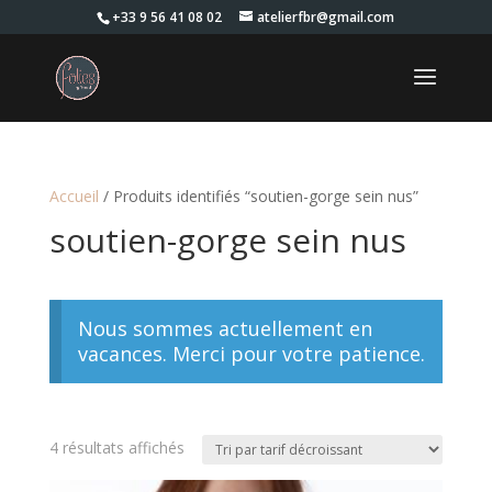
+33 9 56 41 08 02
atelierfbr@gmail.com
Accueil
/ Produits identifiés “soutien-gorge sein nus”
soutien-gorge sein nus
Nous sommes actuellement en
vacances. Merci pour votre patience.
Trié
4 résultats affichés
par