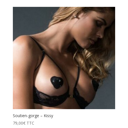
Soutien-gorge – Kissy
79,00
€
TTC