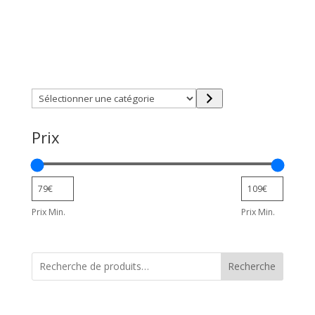
Trouver directement ce que vous désirez en utilisant
ces filtres :
Sélectionner
une
catégorie
Prix
Prix Min.
Prix Min.
Recherche