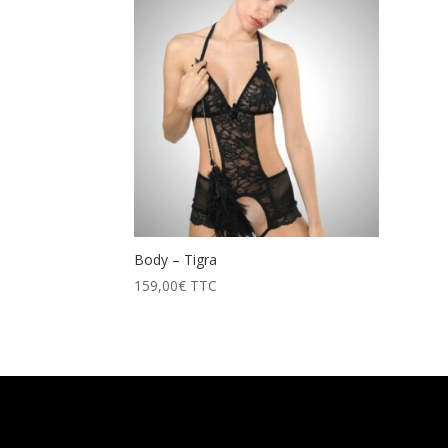
Body – Tigra
159,00
€
TTC