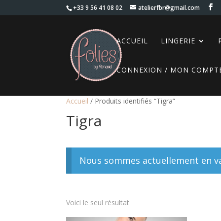
+33 9 56 41 08 02
atelierfbr@gmail.com
ACCUEIL
LINGERIE
CONNEXION / MON COMPT
Accueil
/ Produits identifiés “Tigra”
Tigra
Nous sommes actuellement en vac
Voici le seul résultat