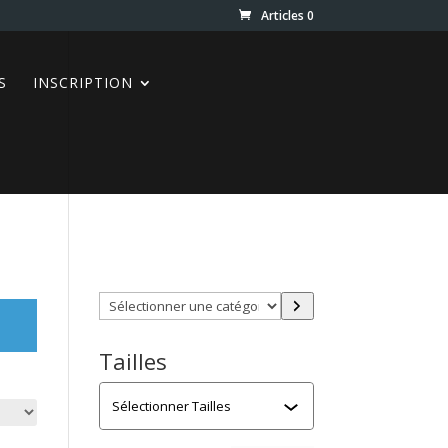
Articles 0
S
INSCRIPTION
Trouver directement ce que
vous désirez en utilisant ces
filtres :
Sélectionner
une
catégorie
Tailles
Tailles