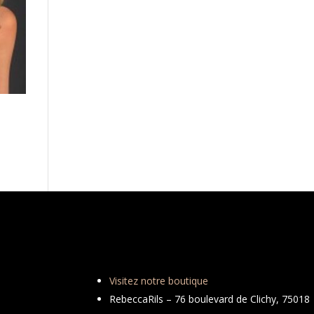
Visitez notre boutique
RebeccaRils – 76 boulevard de Clichy, 75018