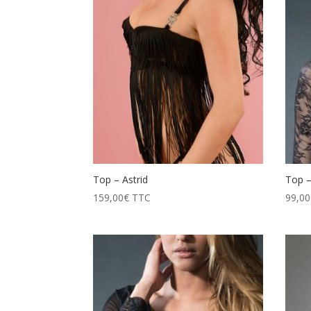
prix
décroissant
Top – Astrid
Top –
159,00
€
TTC
99,00