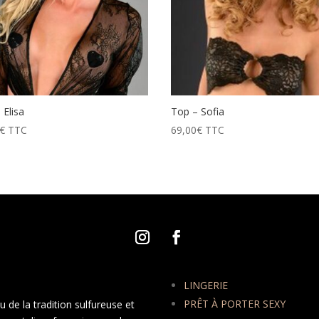
 Elisa
Top – Sofia
€
TTC
69,00
€
TTC
LINGERIE
PRÊT À PORTER SEXY
 de la tradition sulfureuse et