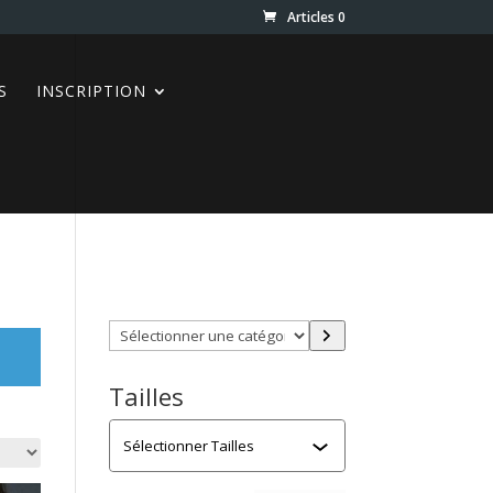
Articles 0
S
INSCRIPTION
Trouver directement ce que
vous désirez en utilisant ces
filtres :
Sélectionner
une
catégorie
Tailles
Tailles