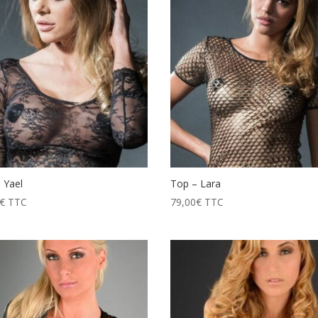
 Yael
Top – Lara
€
TTC
79,00
€
TTC