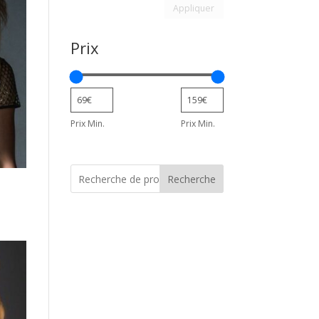
Appliquer le filtre d’attribu
Appliquer
Prix
Prix Min.
Prix Min.
Recherche