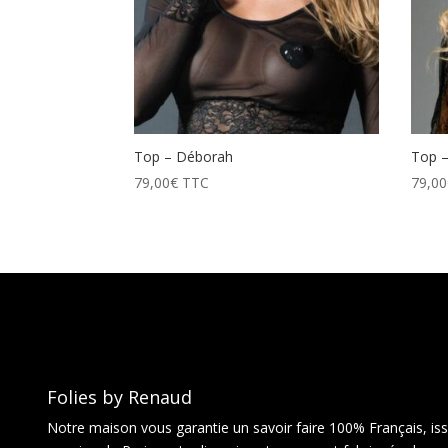
Top – Déborah
Top –
79,00
€
TTC
79,00
Folies by Renaud
Notre maison vous garantie un savoir faire 100% Français, issu