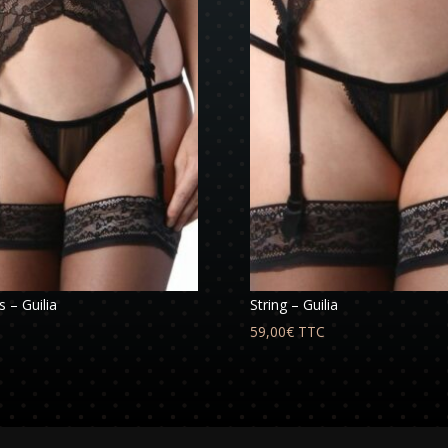
s – Guilia
String – Guilia
59,00
€
TTC