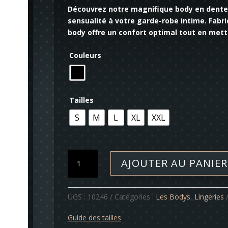
Découvrez notre magnifique body en dentell
sensualité à votre garde-robe intime. Fabri
body offre un confort optimal tout en mett
Couleurs
Tailles
S
M
L
XL
XXL
quantité
AJOUTER AU PANIER
de
Body
-
UGS :
10246
Catégories :
Les Bodys
,
Lingeries
Guilia
Guide des tailles