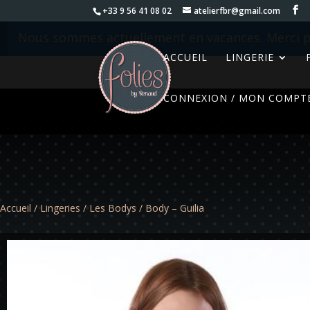
+33 9 56 41 08 02
atelierfbr@gmail.com
Nous sommes actuellement en vacances. Merci p
ACCUEIL
LINGERIE
CONNEXION / MON COMPT
Accueil
/
Lingeries
/
Les Bodys
/ Body – Guilia