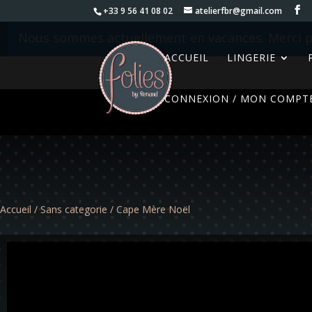
+33 9 56 41 08 02
atelierfbr@gmail.com
Nous sommes actuellement en vacances. Merci p
ACCUEIL
LINGERIE
CONNEXION / MON COMPT
Accueil
/
Sans categorie
/ Cape Mère Noël