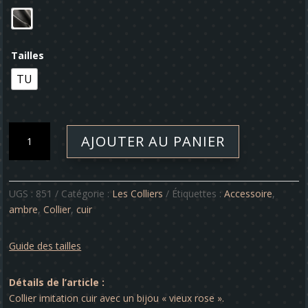
Tailles
TU
quantité
AJOUTER AU PANIER
de
Collier
-
Ambre
UGS :
851
Catégorie :
Les Colliers
Étiquettes :
Accessoire
,
ambre
,
Collier
,
cuir
Guide des tailles
Détails de l’article :
Collier imitation cuir avec un bijou « vieux rose ».