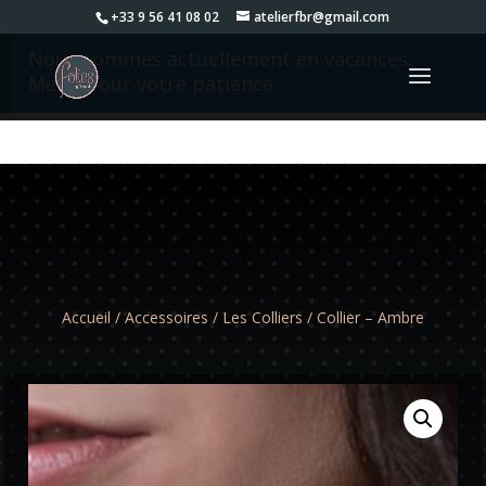
+33 9 56 41 08 02
atelierfbr@gmail.com
Nous sommes actuellement en vacances.
Merci pour votre patience.
Accueil
/
Accessoires
/
Les Colliers
/ Collier – Ambre