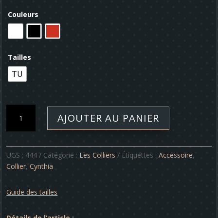
Couleurs
Tailles
TU
quantité
AJOUTER AU PANIER
de
Collier
-
Cynthia
UGS :
444
Catégorie :
Les Colliers
Étiquettes :
Accessoire
,
Collier
,
Cynthia
Guide des tailles
Détails de l’article :