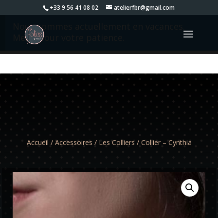
+33 9 56 41 08 02
atelierfbr@gmail.com
Nous sommes actuellement en vacances.
Merci pour votre patience.
Accueil
/
Accessoires
/
Les Colliers
/ Collier – Cynthia